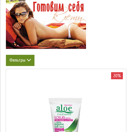
Фильтры
Объем
20%
Тип
Марка
Область применения
Назначение