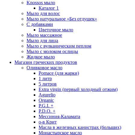
Knossos мыло
Каталог 1
Мыло для волос
Мыло натуральное «Без отдушек»
С добавками
Цветочное мыло
Мыло массажное
Мыло для лица
Мыло с вулканическим пеплом
Мыло с молоком ослицы
Жидкое мыло
Магазин греческих продуктов
Оливковое масло
Pomace (для жарки)
1 литр
5 литров
Extra virgin (первый холодный отжим)
Agurelio
Organic
P.G.I. +
P.D.O. +
Мессиния-Каламата
о-в Крит
Масла в железных канистрах (больших)
Монастырское масло