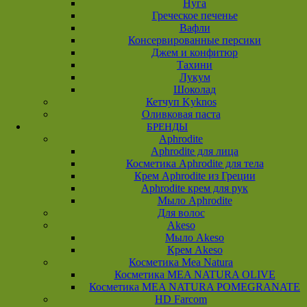
Нуга
Греческое печенье
Вафли
Консервированные персики
Джем и конфитюр
Тахини
Лукум
Шоколад
Кетчуп Kyknos
Оливковая паста
БРЕНДЫ
Aphrodite
Aphrodite для лица
Косметика Aphrodite для тела
Крем Aphrodite из Греции
Aphrodite крем для рук
Мыло Aphrodite
Для волос
Akeso
Мыло Akeso
Крем Akeso
Косметика Mea Natura
Косметика MEA NATURA OLIVE
Косметика MEA NATURA POMEGRANATE
HD Farcom