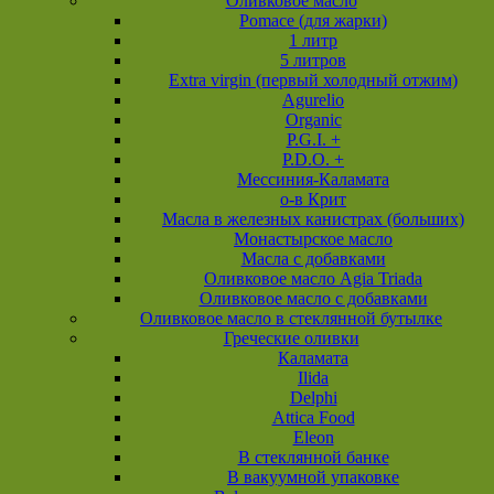
Оливковое масло
Pomace (для жарки)
1 литр
5 литров
Extra virgin (первый холодный отжим)
Agurelio
Organic
P.G.I. +
P.D.O. +
Мессиния-Каламата
о-в Крит
Масла в железных канистрах (больших)
Монастырское масло
Масла с добавками
Оливковое масло Agia Triada
Оливковое масло с добавками
Оливковое масло в стеклянной бутылке
Греческие оливки
Каламата
Ilida
Delphi
Attica Food
Eleon
В стеклянной банке
В вакуумной упаковке