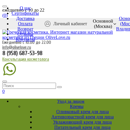
О нас
ежедневно c 10 до 22
Сертификаты
(
0
)
Доставка
Осно
Основной
Оплата
Личный кабинет
(Мос
(Москва)
Возврат
Влади
Отзывы
Контакты
Ежедневно с 10.00 до 22.00
info@olivelove.ru
8 (958) 687-53-98
Консультация косметолога
0
Уход за лицом
Кремы
Оливковый крем для лица
Антивозрастной крем для лица
Увлажняющий крем для лица
Питательный крем для лица