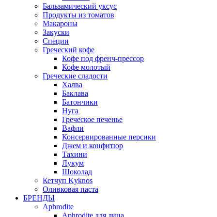
Бальзамический уксус
Продукты из томатов
Макароны
Закуски
Специи
Греческий кофе
Кофе под френч-прессор
Кофе молотый
Греческие сладости
Халва
Баклава
Батончики
Нуга
Греческое печенье
Вафли
Консервированные персики
Джем и конфитюр
Тахини
Лукум
Шоколад
Кетчуп Kyknos
Оливковая паста
БРЕНДЫ
Aphrodite
Aphrodite для лица