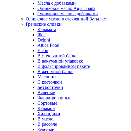
Масла с добавками
Оливковое масло Agia Triada
Оливковое масло с добавками
Оливковое масло в стеклянной бутылке
Греческие оливки
Каламата
Ilida
Delphi
Attica Food
Eleon
В стеклянной банке
В вакуумной упаковке
В фольгированном пакете
В жестяной банке
Маслины
С косточкой
Без косточки
Вяленые
Фаршированные
Сортовые
Каламон
Халкидики
В масле
В рассоле
Зеленые