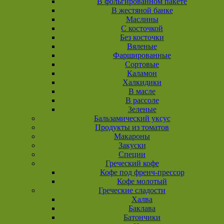
В фольгированном пакете
В жестяной банке
Маслины
С косточкой
Без косточки
Вяленые
Фаршированные
Сортовые
Каламон
Халкидики
В масле
В рассоле
Зеленые
Бальзамический уксус
Продукты из томатов
Макароны
Закуски
Специи
Греческий кофе
Кофе под френч-прессор
Кофе молотый
Греческие сладости
Халва
Баклава
Батончики